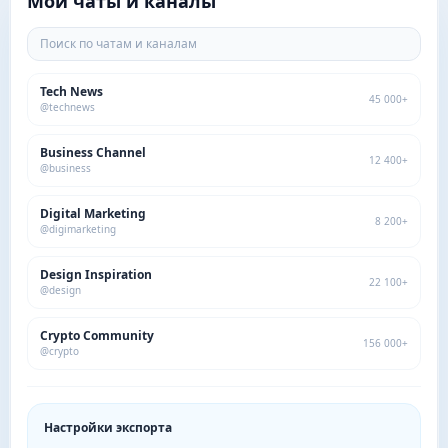
Мои чаты и каналы
Поиск по чатам и каналам
Tech News
45 000+
@technews
Business Channel
12 400+
@business
Digital Marketing
8 200+
@digimarketing
Design Inspiration
22 100+
@design
Crypto Community
156 000+
@crypto
Настройки экспорта